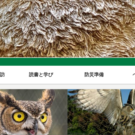
訪
読書と学び
防災準備